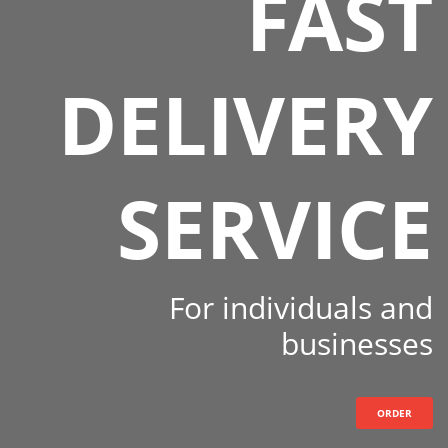
FAST
DELIVERY
SERVICE
For individuals and
businesses
ORDER