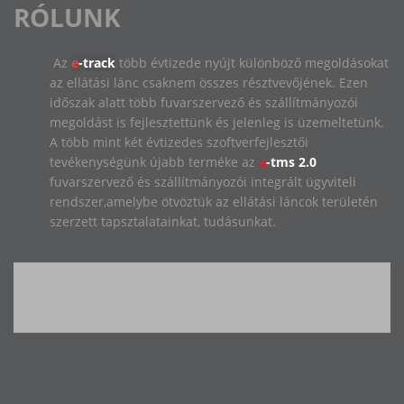
RÓLUNK
Az
e
-track
több évtizede nyújt különböző megoldásokat
az ellátási lánc csaknem összes résztvevőjének. Ezen
időszak alatt több fuvarszervező és szállítmányozói
megoldást is fejlesztettünk és jelenleg is üzemeltetünk.
A több mint két évtizedes szoftverfejlesztői
tevékenységünk újabb terméke az
e
-tms 2.0
fuvarszervező és szállítmányozói integrált ügyviteli
rendszer,amelybe ötvöztük az ellátási láncok területén
szerzett tapsztalatainkat, tudásunkat.