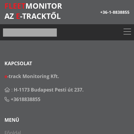
FLEET
MONITOR
+36-1-8838855
AZ
E
-TRACKTŐL
KAPCSOLAT
e
-track Monitoring Kft.
:
H-1173 Budapest Pesti út 237.
+3618838855
MENÜ
Főoldal