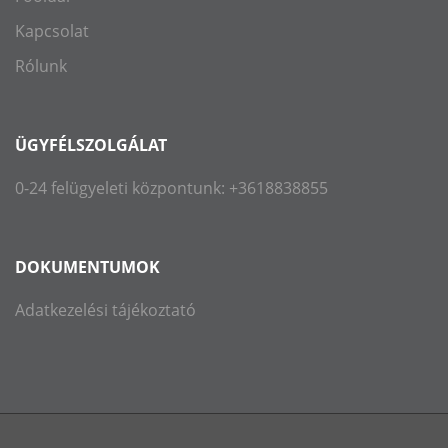
Kapcsolat
Rólunk
ÜGYFÉLSZOLGÁLAT
0-24 felügyeleti központunk: +3618838855
DOKUMENTUMOK
Adatkezelési tájékoztató