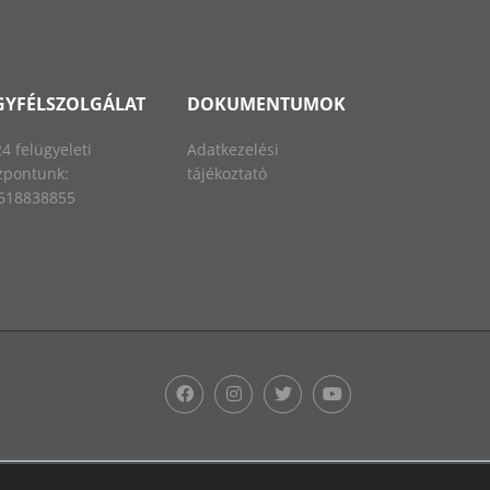
GYFÉLSZOLGÁLAT
DOKUMENTUMOK
24 felügyeleti
Adatkezelési
zpontunk:
tájékoztató
618838855