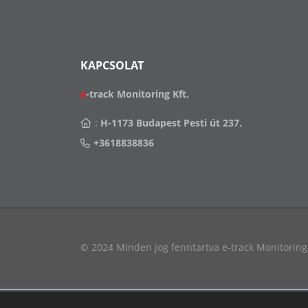
KAPCSOLAT
e
-track Monitoring Kft.
:
H-1173 Budapest Pesti út 237.
+3618838836
© 2024 Minden jog fenntartva e-track Monitoring 