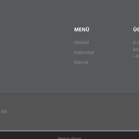
MENÜ
Ü
Főoldal
0-
kö
Kapcsolat
+3
Rólunk
Kft.
Report abuse